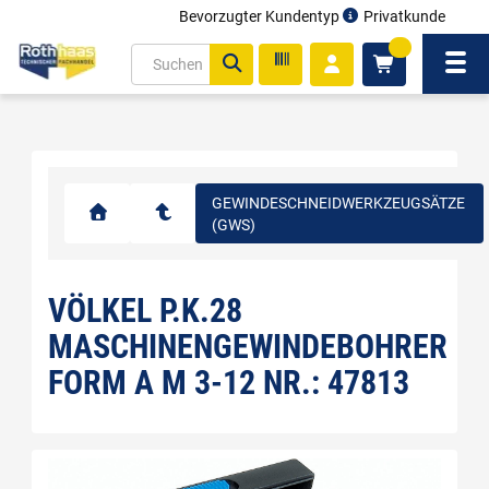
Bevorzugter Kundentyp
Privatkunde
inhalt
0
ite
Navi
gen
GEWINDESCHNEIDWERKZEUGSÄTZE
(GWS)
VÖLKEL P.K.28
MASCHINENGEWINDEBOHRER
FORM A M 3-12 NR.: 47813