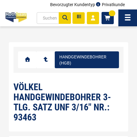
Bevorzugter Kundentyp
Privatkunde
inhalt
0
ite
Navi
gen
HANDGEWINDEBOHRER
(HGB)
VÖLKEL
HANDGEWINDEBOHRER 3-
TLG. SATZ UNF 3/16" NR.:
93463