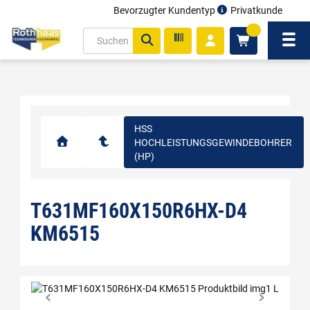
Bevorzugter Kundentyp
Privatkunde
inhalt
0
ite
Navi
gen
HSS
HOCHLEISTUNGSGEWINDEBOHRER
(HP)
T631MF160X150R6HX-D4
KM6515