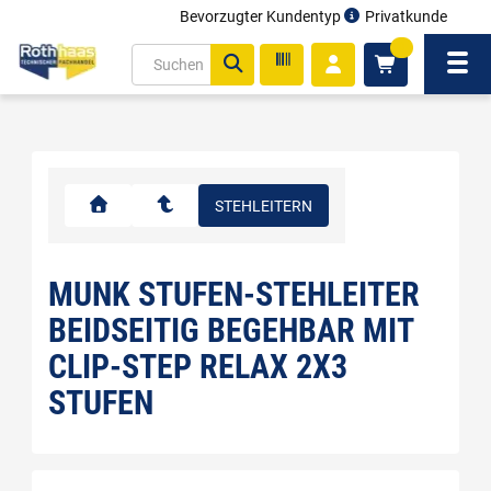
Bevorzugter Kundentyp
Privatkunde
inhalt
0
ite
Navi
gen
STEHLEITERN
MUNK STUFEN-STEHLEITER
BEIDSEITIG BEGEHBAR MIT
CLIP-STEP RELAX 2X3
STUFEN