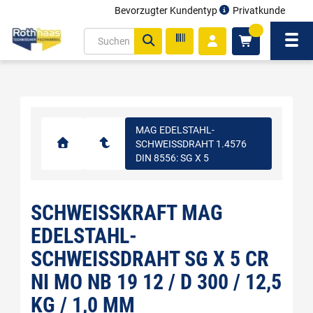
Bevorzugter Kundentyp
Privatkunde
inhalt
0
ite
Navi
gen
MAG EDELSTAHL-
SCHWEISSDRAHT 1.4576 D
IN 8556: SG X 5
SCHWEISSKRAFT MAG
EDELSTAHL-
SCHWEISSDRAHT SG X 5 CR N
I MO NB 19 12 / D 300 / 12,5 K
G / 1,0 MM