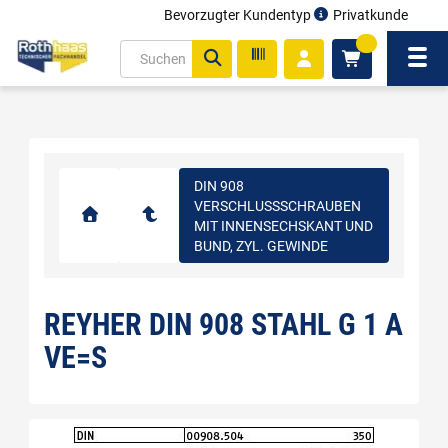
Bevorzugter Kundentyp
Privatkunde
inhalt
0
ite
Navi
gen
DIN 908
VERSCHLUSSSCHRAUBEN
MIT INNENSECHSKANT UND
BUND, ZYL. GEWINDE
REYHER DIN 908 STAHL G 1 A
VE=S