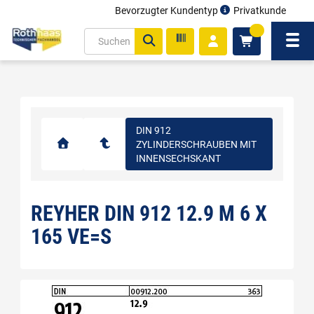
Bevorzugter Kundentyp
Privatkunde
inhalt
0
ite
Navi
gen
DIN 912
ZYLINDERSCHRAUBEN MIT
INNENSECHSKANT
REYHER DIN 912 12.9 M 6 X
165 VE=S