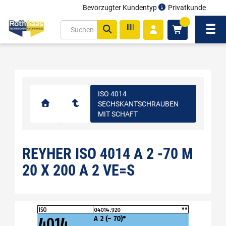
Bevorzugter Kundentyp
Privatkunde
inhalt
0
ite
Navi
gen
ISO 4014
SECHSKANTSCHRAUBEN
MIT SCHAFT
REYHER ISO 4014 A 2 -70 M
20 X 200 A 2 VE=S