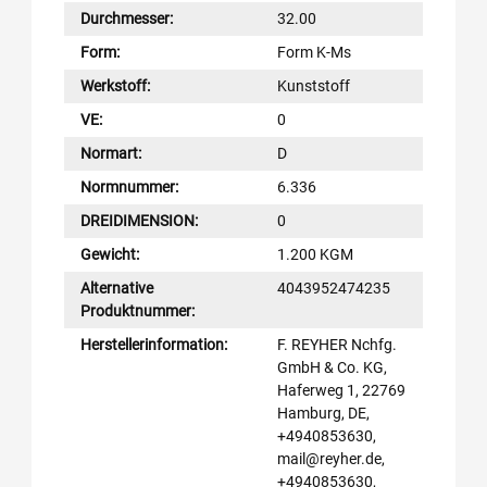
Durchmesser:
32.00
Form:
Form K-Ms
Werkstoff:
Kunststoff
VE:
0
Normart:
D
Normnummer:
6.336
DREIDIMENSION:
0
Gewicht:
1.200 KGM
Alternative
4043952474235
Produktnummer:
Herstellerinformation:
F. REYHER Nchfg.
GmbH & Co. KG,
Haferweg 1, 22769
Hamburg, DE,
+4940853630,
mail@reyher.de,
+4940853630,