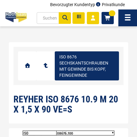
Bevorzugter Kundentyp
Privatkunde
inhalt
0
ite
Navi
gen
ISO 8676
SECHSKANTSCHRAUBEN
MIT GEWINDE BIS KOPF,
FEINGEWINDE
REYHER ISO 8676 10.9 M 20
X 1,5 X 90 VE=S