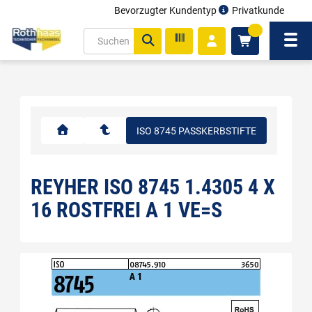
Bevorzugter Kundentyp
Privatkunde
inhalt
0
ite
Navi
gen
ISO 8745 PASSKERBSTIFTE
REYHER ISO 8745 1.4305 4 X
16 ROSTFREI A 1 VE=S