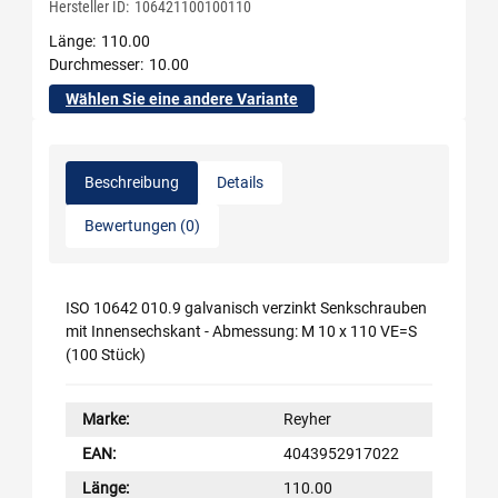
Hersteller ID:
106421100100110
Länge
110.00
Durchmesser
10.00
Wählen Sie eine andere Variante
Beschreibung
Details
Bewertungen (0)
ISO 10642 010.9 galvanisch verzinkt Senkschrauben
mit Innensechskant - Abmessung: M 10 x 110 VE=S
(100 Stück)
Marke:
Reyher
EAN:
4043952917022
Länge:
110.00