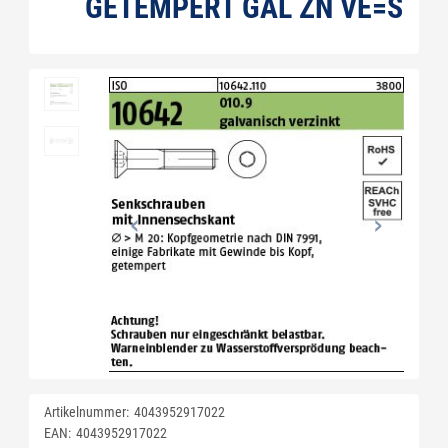
GETEMPERT GAL ZN VE=S
Artikelnummer:
4043952917022
EAN:
4043952917022