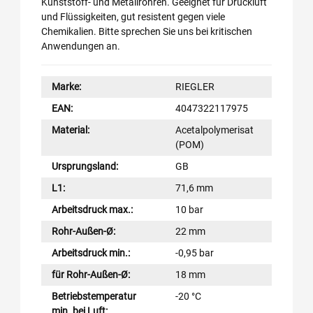
Kunststoff- und Metallrohren. Geeignet für Druckluft
und Flüssigkeiten, gut resistent gegen viele
Chemikalien. Bitte sprechen Sie uns bei kritischen
Anwendungen an.
Marke:
RIEGLER
EAN:
4047322117975
Material:
Acetalpolymerisat
(POM)
Ursprungsland:
GB
L1:
71,6 mm
Arbeitsdruck max.:
10 bar
Rohr-Außen-Ø:
22 mm
Arbeitsdruck min.:
-0,95 bar
für Rohr-Außen-Ø:
18 mm
Betriebstemperatur
-20 °C
min. bei Luft: