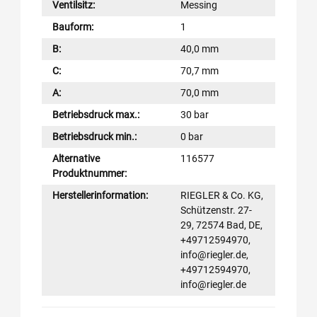
Ventilsitz:
Messing
Bauform:
1
B:
40,0 mm
C:
70,7 mm
A:
70,0 mm
Betriebsdruck max.:
30 bar
Betriebsdruck min.:
0 bar
Alternative
116577
Produktnummer:
Herstellerinformation:
RIEGLER & Co. KG,
Schützenstr. 27-
29, 72574 Bad, DE,
+49712594970,
info@riegler.de,
+49712594970,
info@riegler.de