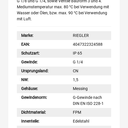
G 1/8 und G 1/4, sowie Ventile Bauform 3 und 4.
Mediumstemperatur max. 80 °C bei Verwendung mit
Wasser oder Ölen, bzw. max. 90 °C bei Verwendung
mit Luft.
Marke:
RIEGLER
EAN:
4047322324588
Schutzart:
IP 65
Gewinde:
G 1/4
Ursprungsland:
CN
NW:
1,5
Gehäuse:
Messing
Gewindenorm:
G-Gewinde nach
DIN EN ISO 228-1
Dichtmaterial:
FPM
Innenteile:
Edelstahl