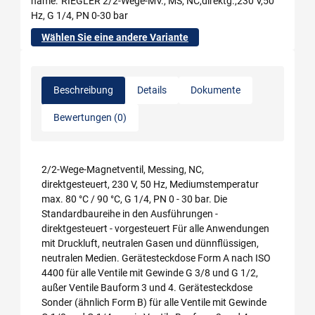
name
RIEGLER 2/2-Wege-MV., MS, NC,direktg.,230 V,50
Hz, G 1/4, PN 0-30 bar
Wählen Sie eine andere Variante
Beschreibung
Details
Dokumente
Bewertungen (0)
2/2-Wege-Magnetventil, Messing, NC,
direktgesteuert, 230 V, 50 Hz, Mediumstemperatur
max. 80 °C / 90 °C, G 1/4, PN 0 - 30 bar. Die
Standardbaureihe in den Ausführungen -
direktgesteuert - vorgesteuert Für alle Anwendungen
mit Druckluft, neutralen Gasen und dünnflüssigen,
neutralen Medien. Gerätesteckdose Form A nach ISO
4400 für alle Ventile mit Gewinde G 3/8 und G 1/2,
außer Ventile Bauform 3 und 4. Gerätesteckdose
Sonder (ähnlich Form B) für alle Ventile mit Gewinde