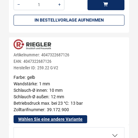
–
+
Menge: 1
IN BESTELLVORLAGE AUFNEHMEN
Artikelnummer:
4047322687126
EAN:
4047322687126
Hersteller ID:
259.22 G-V2
Farbe
gelb
Wandstärke
1 mm
Schlauch-Ø innen
10 mm
Schlauch-Ø außen
12 mm
Betriebsdruck max. bei 23 °C
13 bar
Zolltarifnummer
39.172.900
Wählen Sie eine andere Variante