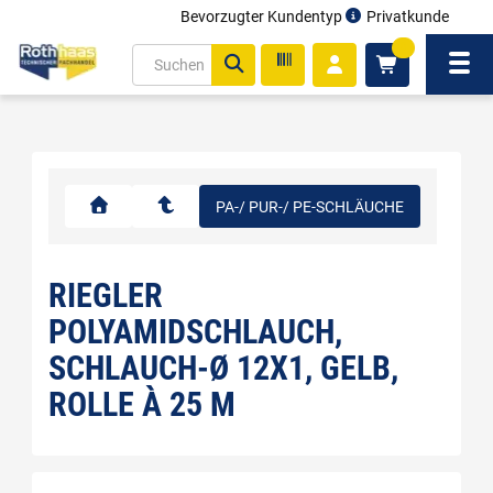
Bevorzugter Kundentyp
Privatkunde
inhalt
0
ite
Navi
gen
PA-/ PUR-/ PE-SCHLÄUCHE
RIEGLER
POLYAMIDSCHLAUCH,
SCHLAUCH-Ø 12X1, GELB,
ROLLE À 25 M