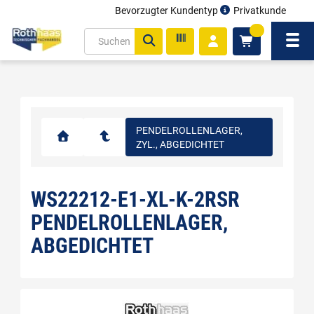
Bevorzugter Kundentyp
Privatkunde
inhalt
0
ite
Navi
gen
PENDELROLLENLAGER,
ZYL., ABGEDICHTET
WS22212-E1-XL-K-2RSR
PENDELROLLENLAGER,
ABGEDICHTET