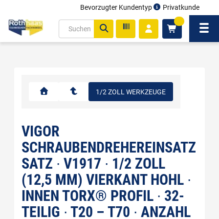
Bevorzugter Kundentyp
Privatkunde
inhalt
0
ite
Navi
gen
1/2 ZOLL WERKZEUGE
VIGOR
SCHRAUBENDREHEREINSATZ
SATZ ∙ V1917 ∙ 1/2 ZOLL
(12,5 MM) VIERKANT HOHL ∙
INNEN TORX® PROFIL ∙ 32-
TEILIG ∙ T20 – T70 ∙ ANZAHL