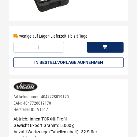
wenige auf Lager- Lieferzeit 1 bis 3 Tage
–
+
Menge: 1
IN BESTELLVORLAGE AUFNEHMEN
Artikelnummer:
4047728019170
EAN:
4047728019170
Hersteller ID:
V1917
Abtrieb
Innen TORX® Profil
Gewicht Export Gramm
5.000 g
Anzahl Werkzeuge (Tabelleninhalt)
32 Stück