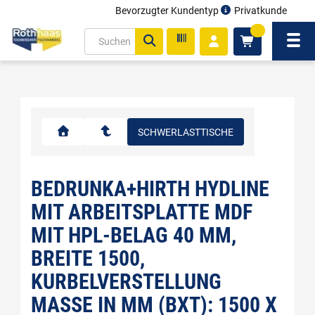
Bevorzugter Kundentyp
Privatkunde
inhalt
0
ite
Navi
gen
SCHWERLASTTISCHE
BEDRUNKA+HIRTH HYDLINE
MIT ARBEITSPLATTE MDF
MIT HPL-BELAG 40 MM,
BREITE 1500,
KURBELVERSTELLUNG
MASSE IN MM (BXT): 1500 X 7