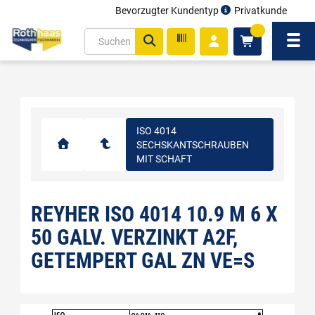
Bevorzugter Kundentyp
Privatkunde
inhalt
0
ite
Navi
gen
ISO 4014
SECHSKANTSCHRAUBEN
MIT SCHAFT
REYHER ISO 4014 10.9 M 6 X
50 GALV. VERZINKT A2F,
GETEMPERT GAL ZN VE=S