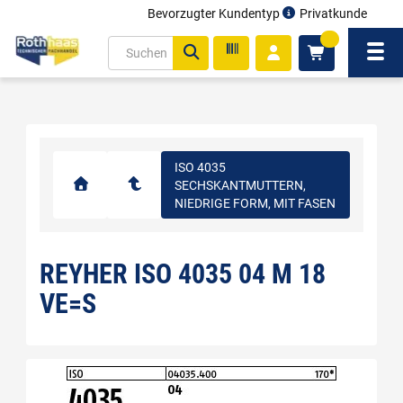
Bevorzugter Kundentyp
Privatkunde
inhalt
0
ite
Navi
gen
ISO 4035
SECHSKANTMUTTERN,
NIEDRIGE FORM, MIT FASEN
REYHER ISO 4035 04 M 18
VE=S