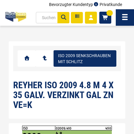
Bevorzugter Kundentyp
Privatkunde
inhalt
0
ite
Navi
gen
ISO 2009 SENKSCHRAUBEN
MIT SCHLITZ
REYHER ISO 2009 4.8 M 4 X
35 GALV. VERZINKT GAL ZN
VE=K