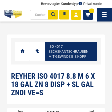
Bevorzugter Kundentyp
Privatkunde
inhalt
0
ite
Navi
gen
ISO 4017
SECHSKANTSCHRAUBEN
MIT GEWINDE BIS KOPF
REYHER ISO 4017 8.8 M 6 X
18 GAL ZN 8 DISP + SL GAL
ZNDI VE=S