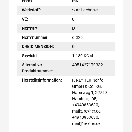
Form:
m6
Werkstoff:
Stahl, gehärtet
VE:
0
Normart:
D
Normnummer:
6.325
DREIDIMENSION:
0
Gewicht:
1.180 KGM
Alternative
4051427179332
Produktnummer:
Herstellerinformation:
F. REYHER Nchfg.
GmbH & Co. KG,
Haferweg 1, 22769
Hamburg, DE,
+4940853630,
mail@reyher.de,
+4940853630,
mail@reyher.de