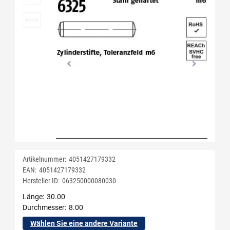
Artikelnummer:
4051427179332
EAN:
4051427179332
Hersteller ID:
063250000080030
Länge
30.00
Durchmesser
8.00
Wählen Sie eine andere Variante