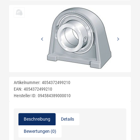
Artikelnummer:
4054372499210
EAN:
4054372499210
Hersteller ID:
094584389000010
Beschreibung
Details
Bewertungen (0)