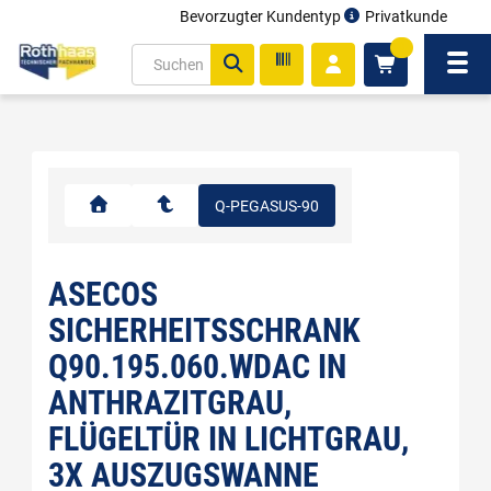
Bevorzugter Kundentyp
Privatkunde
inhalt
0
ite
Navi
gen
Q-PEGASUS-90
ASECOS
SICHERHEITSSCHRANK
Q90.195.060.WDAC IN
ANTHRAZITGRAU,
FLÜGELTÜR IN LICHTGRAU,
3X AUSZUGSWANNE