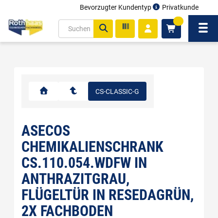
Bevorzugter Kundentyp
Privatkunde
inhalt
0
ite
Navi
gen
CS-CLASSIC-G
ASECOS
CHEMIKALIENSCHRANK
CS.110.054.WDFW IN
ANTHRAZITGRAU,
FLÜGELTÜR IN RESEDAGRÜN,
2X FACHBODEN