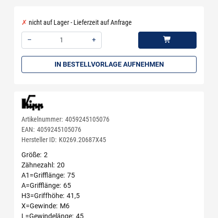
nicht auf Lager - Lieferzeit auf Anfrage
–
+
Menge: 1
IN BESTELLVORLAGE AUFNEHMEN
Artikelnummer:
4059245105076
EAN:
4059245105076
Hersteller ID:
K0269.20687X45
Größe
2
Zähnezahl
20
A1=Grifflänge
75
A=Grifflänge
65
H3=Griffhöhe
41,5
X=Gewinde
M6
L=Gewindelänge
45