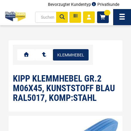
Bevorzugter Kundentyp
Privatkunde
inhalt
0
ite
Navi
gen
KLEMMHEBEL
KIPP KLEMMHEBEL GR.2
M06X45, KUNSTSTOFF BLAU
RAL5017, KOMP:STAHL