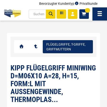
Bevorzugter Kundentyp
Privatkunde
inhalt
0
ite
Navi
gen
FLÜGELGRIFFE, T-GRIFFE,
GRIFFMUTTERN
KIPP FLÜGELGRIFF MINIWING
D=M06X10 A=28, H=15,
FORM:L MIT
AUSSENGEWINDE, T
HERMOPLAS...