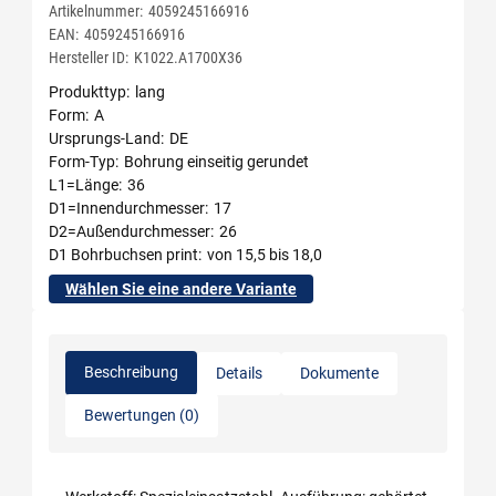
Artikelnummer:
4059245166916
EAN:
4059245166916
Hersteller ID:
K1022.A1700X36
Produkttyp
lang
Form
A
Ursprungs-Land
DE
Form-Typ
Bohrung einseitig gerundet
L1=Länge
36
D1=Innendurchmesser
17
D2=Außendurchmesser
26
D1 Bohrbuchsen print
von 15,5 bis 18,0
Wählen Sie eine andere Variante
Beschreibung
Details
Dokumente
Bewertungen (0)