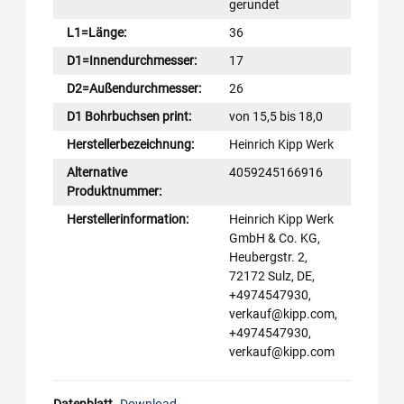
gerundet
L1=Länge:
36
D1=Innendurchmesser:
17
D2=Außendurchmesser:
26
D1 Bohrbuchsen print:
von 15,5 bis 18,0
Herstellerbezeichnung:
Heinrich Kipp Werk
Alternative
4059245166916
Produktnummer:
Herstellerinformation:
Heinrich Kipp Werk
GmbH & Co. KG,
Heubergstr. 2,
72172 Sulz, DE,
+4974547930,
verkauf@kipp.com,
+4974547930,
verkauf@kipp.com