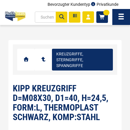
Bevorzugter Kundentyp
Privatkunde
inhalt
0
ite
Navi
gen
KREUZGRIFFE,
STERNGRIFFE,
SPANNGRIFFE
KIPP KREUZGRIFF
D=M08X30, D1=40, H=24,5,
FORM:L, THERMOPLAST
SCHWARZ, KOMP:STAHL