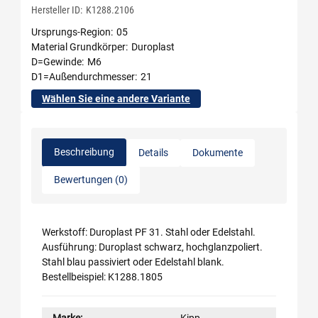
Hersteller ID:
K1288.2106
Ursprungs-Region
05
Material Grundkörper
Duroplast
D=Gewinde
M6
D1=Außendurchmesser
21
Wählen Sie eine andere Variante
Beschreibung
Details
Dokumente
Bewertungen (0)
Werkstoff: Duroplast PF 31. Stahl oder Edelstahl.
Ausführung: Duroplast schwarz, hochglanzpoliert.
Stahl blau passiviert oder Edelstahl blank.
Bestellbeispiel: K1288.1805