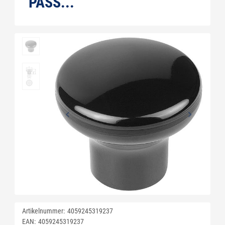
PASS...
Artikelnummer:
4059245319237
EAN:
4059245319237