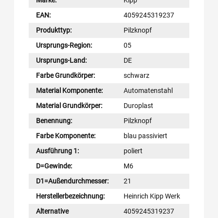
Marke:
Kipp
EAN:
4059245319237
Produkttyp:
Pilzknopf
Ursprungs-Region:
05
Ursprungs-Land:
DE
Farbe Grundkörper:
schwarz
Material Komponente:
Automatenstahl
Material Grundkörper:
Duroplast
Benennung:
Pilzknopf
Farbe Komponente:
blau passiviert
Ausführung 1:
poliert
D=Gewinde:
M6
D1=Außendurchmesser:
21
Herstellerbezeichnung:
Heinrich Kipp Werk
Alternative
4059245319237