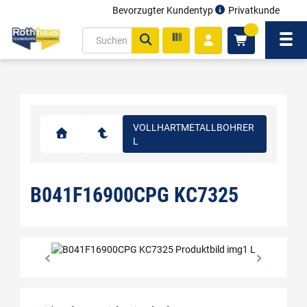
Bevorzugter Kundentyp
Privatkunde
inhalt
0
ite
Navi
gen
VOLLHARTMETALLBOHRER
L
B041F16900CPG KC7325