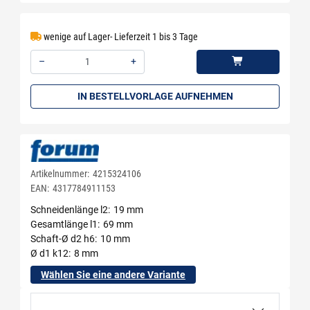
wenige auf Lager- Lieferzeit 1 bis 3 Tage
–
+
Menge: 1
IN BESTELLVORLAGE AUFNEHMEN
Artikelnummer:
4215324106
EAN:
4317784911153
Schneidenlänge l2
19 mm
Gesamtlänge l1
69 mm
Schaft-Ø d2 h6
10 mm
Ø d1 k12
8 mm
Wählen Sie eine andere Variante