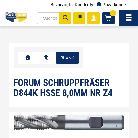
Bevorzugter Kundentyp
Privatkunde
inhalt
0
ite
Navi
gen
BLANK
FORUM SCHRUPPFRÄSER
D844K HSSE 8,0MM NR Z4