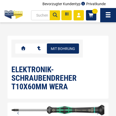
Bevorzugter Kundentyp
Privatkunde
inhalt
0
ite
Navi
gen
MIT BOHRUNG
ELEKTRONIK-
SCHRAUBENDREHER
T10X60MM WERA