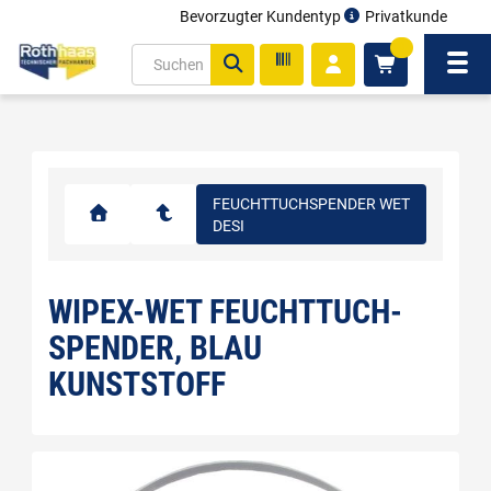
Bevorzugter Kundentyp
Privatkunde
inhalt
0
ite
Navi
gen
FEUCHTTUCHSPENDER WET
DESI
WIPEX-WET FEUCHTTUCH-
SPENDER, BLAU
KUNSTSTOFF