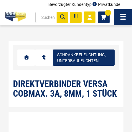
Bevorzugter Kundentyp
Privatkunde
inhalt
0
ite
Navi
gen
SCHRANKBELEUCHTUNG,
UNTERBAULEUCHTEN
DIREKTVERBINDER VERSA
COBMAX. 3A, 8MM, 1 STÜCK