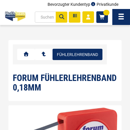
Bevorzugter Kundentyp
Privatkunde
inhalt
0
ite
Navi
gen
FÜHLERLEHRENBAND
FORUM FÜHLERLEHRENBAND
0,18MM