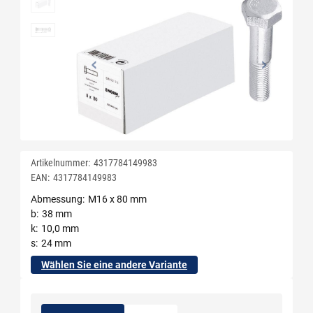
Artikelnummer:
4317784149983
EAN:
4317784149983
Abmessung
M16 x 80 mm
b
38 mm
k
10,0 mm
s
24 mm
Wählen Sie eine andere Variante