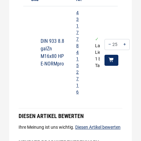
4
3
1
7
7
auf
DIN 933 8.8
–
+
8
Lager -
galZn
4
Lieferzeit
Menge: 25
M16x80 HP
1
1 bis 3
E-NORMpro
5
Tage
2
7
1
6
DIESEN ARTIKEL BEWERTEN
Ihre Meinung ist uns wichtig.
Diesen Artikel bewerten