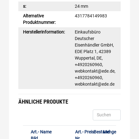
s:
24 mm
Alternative
4317784149983
Produktnummer:
Herstellerinformation:
Einkaufsbüro
Deutscher
Eisenhändler GmbH,
EDE Platz 1, 42389
Wuppertal, DE,
+4920260960,
webkontakt@ede.de,
+4920260960,
webkontakt@ede.de
ÄHNLICHE PRODUKTE
Art.-
Name
Art.-
Preis
Bestand
Menge
Bild
Nr.