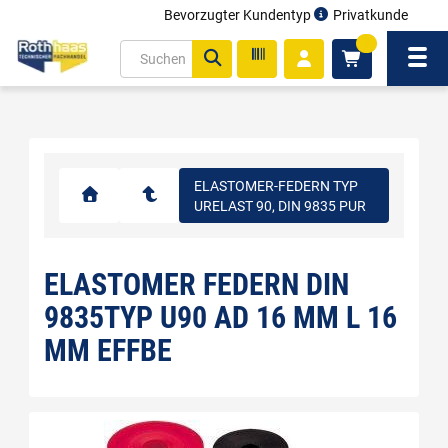
Bevorzugter Kundentyp
Privatkunde
inhalt
0
ite
Navi
gen
ELASTOMER-FEDERN TYP
URELAST 90, DIN 9835 PUR
ELASTOMER FEDERN DIN
9835TYP U90 AD 16 MM L 16
MM EFFBE