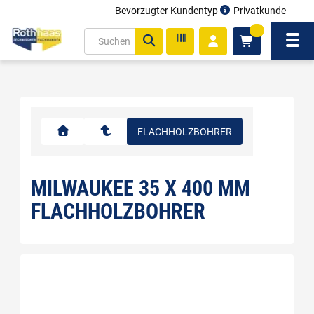
Bevorzugter Kundentyp
Privatkunde
inhalt
0
ite
Navi
gen
FLACHHOLZBOHRER
MILWAUKEE 35 X 400 MM
FLACHHOLZBOHRER