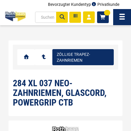
Bevorzugter Kundentyp
Privatkunde
inhalt
0
ite
Navi
gen
ZÖLLIGE TRAPEZ-
ZAHNRIEMEN
284 XL 037 NEO-
ZAHNRIEMEN, GLASCORD,
POWERGRIP CTB