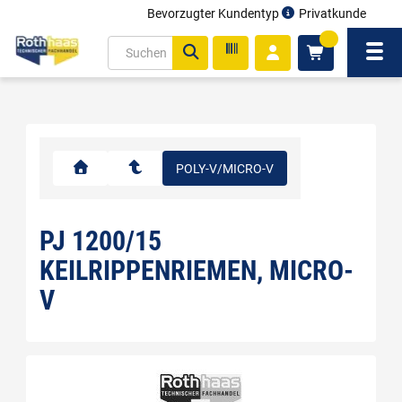
Bevorzugter Kundentyp
Privatkunde
inhalt
0
ite
Navi
gen
POLY-V/MICRO-V
PJ 1200/15
KEILRIPPENRIEMEN, MICRO-
V