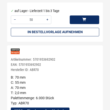
auf Lager - Lieferzeit 1 bis 3 Tage
–
+
Menge: 50
IN BESTELLVORLAGE AUFNEHMEN
Artikelnummer:
5701953692902
EAN:
5701953692902
Hersteller ID:
ABR70
B
70 mm
C
55 mm
A
70 mm
T
2,0 mm
Palettenmenge
6.000 Stück
Typ
ABR70