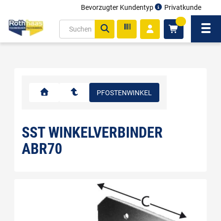
Bevorzugter Kundentyp
Privatkunde
inhalt
0
ite
Navi
gen
PFOSTENWINKEL
SST WINKELVERBINDER
ABR70