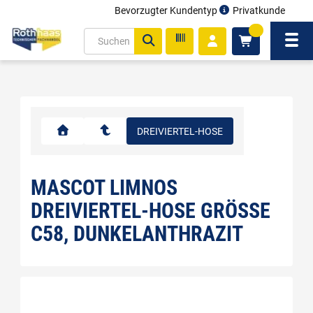
Bevorzugter Kundentyp
Privatkunde
inhalt
0
ite
Navi
gen
DREIVIERTEL-HOSE
MASCOT LIMNOS
DREIVIERTEL-HOSE GRÖSSE C
58, DUNKELANTHRAZIT