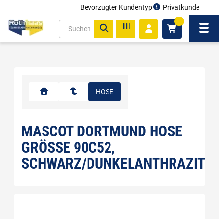
Bevorzugter Kundentyp
Privatkunde
inhalt
0
ite
Navi
gen
HOSE
MASCOT DORTMUND HOSE
GRÖSSE 90C52, S
CHWARZ/DUNKELANTHRAZIT