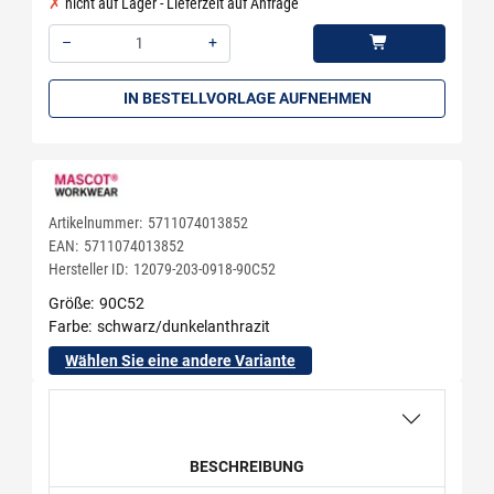
nicht auf Lager - Lieferzeit auf Anfrage
–
+
Menge: 1
IN BESTELLVORLAGE AUFNEHMEN
Artikelnummer:
5711074013852
EAN:
5711074013852
Hersteller ID:
12079-203-0918-90C52
Größe
90C52
Farbe
schwarz/dunkelanthrazit
Wählen Sie eine andere Variante
BESCHREIBUNG