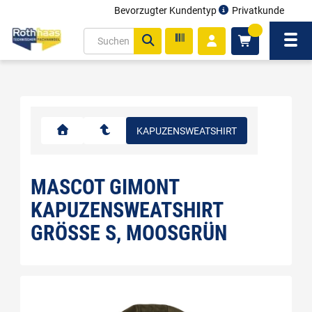
Bevorzugter Kundentyp
Privatkunde
inhalt
0
ite
Navi
gen
KAPUZENSWEATSHIRT
MASCOT GIMONT
KAPUZENSWEATSHIRT
GRÖSSE S, MOOSGRÜN