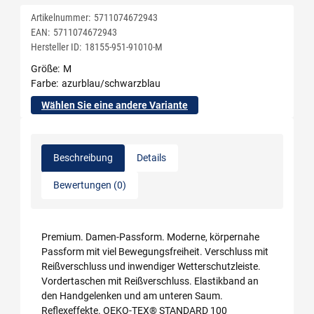
Artikelnummer:
5711074672943
EAN:
5711074672943
Hersteller ID:
18155-951-91010-M
Größe
M
Farbe
azurblau/schwarzblau
Wählen Sie eine andere Variante
Beschreibung
Details
Bewertungen (0)
Premium. Damen-Passform. Moderne, körpernahe
Passform mit viel Bewegungsfreiheit. Verschluss mit
Reißverschluss und inwendiger Wetterschutzleiste.
Vordertaschen mit Reißverschluss. Elastikband an
den Handgelenken und am unteren Saum.
Reflexeffekte. OEKO-TEX® STANDARD 100