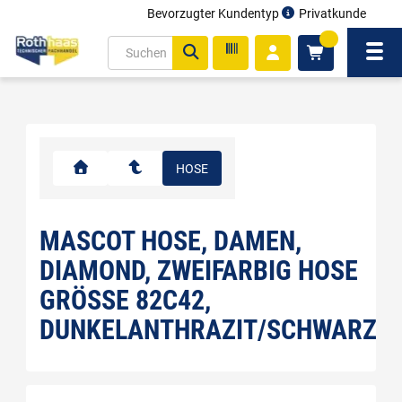
Bevorzugter Kundentyp
Privatkunde
inhalt
0
ite
Navi
gen
HOSE
MASCOT HOSE, DAMEN,
DIAMOND, ZWEIFARBIG HOSE
GRÖSSE 82C42, D
UNKELANTHRAZIT/SCHWARZ