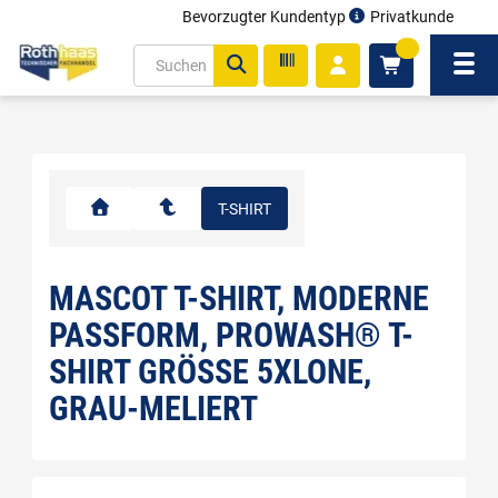
Bevorzugter Kundentyp
Privatkunde
inhalt
0
ite
Navi
gen
T-SHIRT
MASCOT T-SHIRT, MODERNE
PASSFORM, PROWASH® T-
SHIRT GRÖSSE 5XLONE, G
RAU-MELIERT