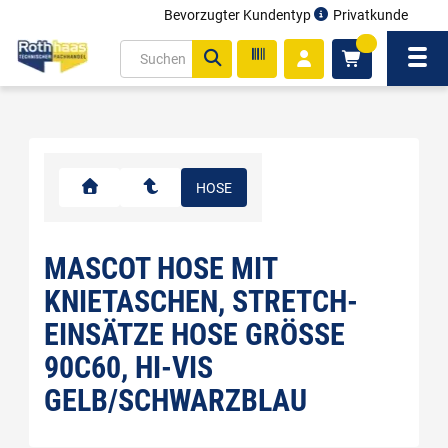
Bevorzugter Kundentyp
Privatkunde
inhalt
0
ite
Navi
gen
HOSE
MASCOT HOSE MIT
KNIETASCHEN, STRETCH-
EINSÄTZE HOSE GRÖSSE 9
0C60, HI-VIS G
ELB/SCHWARZBLAU