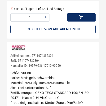
nicht auf Lager - Lieferzeit auf Anfrage
–
+
Menge: 1
IN BESTELLVORLAGE AUFNEHMEN
Artikelnummer:
5711074832804
EAN:
5711074832804
Hersteller ID:
19579-236-17010-90C60
Größe
90C60
Farbe
hi-vis gelb/schwarzblau
Material
70% Polyester/30% Baumwolle
Sicherheitsinformation
Safe
Zertifizierungen
OEKO-TEX® STANDARD 100; EN ISO
20471 - Klasse 2; Hi-Vis Gruppe Y
Produkteigenschaften
Stretch Zones, ProWash®